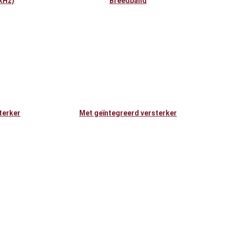
kHz)
Breedband
terker
Met geïntegreerd versterker