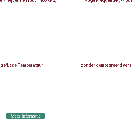
 Frequentie (100 ... 400 kHz)
Hoge Frequentie (> 400 
ge/Lage Temperatuur
zonder geïntegreerd vers
Meer Informatie