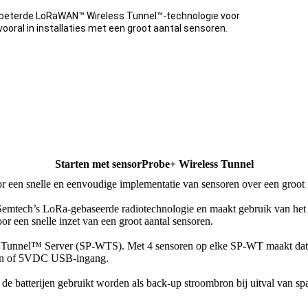
rbeterde LoRaWAN™ Wireless Tunnel™-technologie voor
ooral in installaties met een groot aantal sensoren.
Starten met sensorProbe+ Wireless Tunnel
 een snelle en eenvoudige implementatie van sensoren over een groot 
emtech’s LoRa-gebaseerde radiotechnologie en maakt gebruik van het
 een snelle inzet van een groot aantal sensoren.
s Tunnel™ Server (SP-WTS). Met 4 sensoren op elke SP-WT maakt dat 
en of 5VDC USB-ingang.
r de batterijen gebruikt worden als back-up stroombron bij uitval va