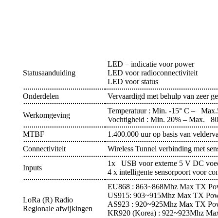
LED – indicatie voor power
Statusaanduiding
LED voor radioconnectiviteit
LED voor status
Onderdelen
Vervaardigd met behulp van zeer ge
Temperatuur : Min. -15° C – Max.
Werkomgeving
Vochtigheid : Min. 20% – Max. 8
MTBF
1.400.000 uur op basis van velderva
Connectiviteit
Wireless Tunnel verbinding met sen
1x USB voor externe 5 V DC voed
Inputs
4 x intelligente sensorpoort voor 
EU868 : 863~868Mhz Max TX Po
US915: 903~915Mhz Max TX Po
LoRa (R) Radio
AS923 : 920~925Mhz Max TX Po
Regionale afwijkingen
KR920 (Korea) : 922~923Mhz Ma