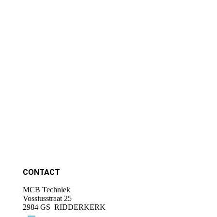
sensorProbe-Wireless-Tunnel-technical-drawing
CONTACT
MCB Techniek
Vossiusstraat 25
2984 GS RIDDERKERK