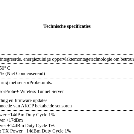
Technische specificaties
ïntegreerde, energiezuinige oppervlaktemontagetechnologie om betrouw
50° C
0% (Niet Condenserend)
ring met sensorProbe-units.
sorProbe+ Wireless Tunnel Server
ing en firmware updates
connectie van AKCP bekabelde sensoren
wer +14dBm Duty Cycle 1%
wer +17dBm
wer +14dBm Duty Cycle 1%
x TX Power +14dBm Duty Cycle 1%