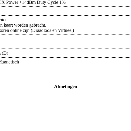
x TX Power +14dBm Duty Cycle 1%
oten
n kaart worden gebracht.
oren online zijn (Draadloos en Virtueel)
 (D)
Magnetisch
Afmetingen