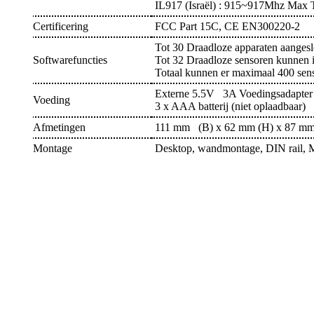
IL917 (Israël) : 915~917Mhz Ma
Certificering
FCC Part 15C, CE EN300220-2
Tot 30 Draadloze apparaten aangesl
Softwarefuncties
Tot 32 Draadloze sensoren kunnen i
Totaal kunnen er maximaal 400 sens
Externe 5.5V 3A Voedingsadapter
Voeding
3 x AAA batterij (niet oplaadbaar)
Afmetingen
111 mm (B) x 62 mm (H) x 87 mm
Montage
Desktop, wandmontage, DIN rail, 