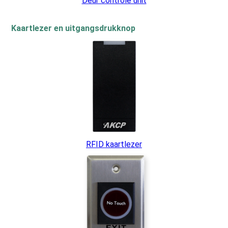
Deur controle unit
Kaartlezer en uitgangsdrukknop
RFID kaartlezer