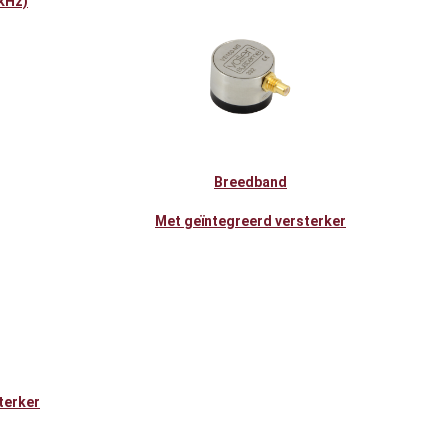
kHz)
Breedband
Met geïntegreerd versterker
terker