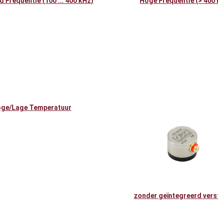
 Frequentie (100 ... 400 kHz)
Hoge Frequentie (> 400 
ge/Lage Temperatuur
zonder geïntegreerd vers