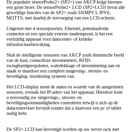
De populaire sensorProbe2+ (SP2+) van AKCP krijgt hiermee
een grote broer. De sensorProbe2+ LCD (SP2+LCD) bevat alle
geweldige functies van de SP2+ zoals SNMPV3, IPV6,
MQTTS, met daarbij de toevoeging van een LCD-scherm.
Uitgerust met 4 sensorpoorten, Ethernet, potentiaalvrije
contacten en een speciale externe modempoort, is het een
veelzijdig apparaat voor datacenter- of kritieke
infrastructuurbewaking.
Sluit de intelligente sensoren van AKCP zoals thermische beeld
van de kast, contactloze stroommeters, RFID-
swinghandgreepsloten, waterlekkage of stroommeting aan en
maak er daardoor een compleet omgeving-, stroom- en
beveiliging- monitoring systeem van.
Het LCD-display toont de status en waarde van de aangesloten
sensoren, evenals het IP-adres van het apparaat. Hierdoor kunt
u eenvoudig uw omgevings-, stroom- en
beveiligingsomstandigheden controleren terwijl u zich op de
datacentervloer bevindt zonder dat u daarvoor een pc of tablet
nodig hebt.
De SP2+ LCD kan bevestigd worden op uw server rack met