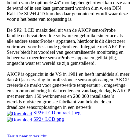
behulp van de optionele 45° montagebeugel ofwel kan deze aan
de wand of in een kast gemonteerd worden d.m.v. een DIN
Rail. De SP2+LCD kan dus daar gemonteerd wordt waar deze
voor u het beste van toepassing is.
De SP2+LCD maakt deel uit van de AKCP sensorProbe+
familie en bevat dezelfde software en gebruikersinterface als
alle andere sensorProbe+ apparaten, hierdoor is dit direct zeer
vertrouwd voor bestaande gebruikers. Integratie met AKCPro
Server biedt het voordeel van gecentraliseerde monitoring en
beheer van meerdere sensorProbe+ apparaten gelijktijdig,
ongeacht waar ter wereld ze zijn geïnstalleerd.
AKCP is opgericht in de VS in 1981 en heeft inmiddels al meer
dan 40 jaar ervaring in professionele sensoroplossingen. AKCP
creëerde de markt voor genetwerkte temperatuur-, omgevings-
en stroommonitoring in datacenters en vandaag de dag is AKCP
met meer dan 150 werknemers en 200.000 installaties 's
werelds oudste en grootste fabrikant van bekabelde en
draadloze sensoroplossingen in een netwerk.
SP2+ LCD on rack.jpeg
SP2+ LCD.png
Terug naar overzicht