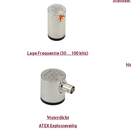
Standaard
Lage Frequentie (30 ... 100 kHz)
Ho
Waterdicht
ATEX Explosieveilig