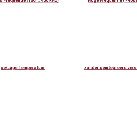
 Frequentie (100 ... 400 kHz)
Hoge Frequentie (> 400 
ge/Lage Temperatuur
zonder geïntegreerd vers