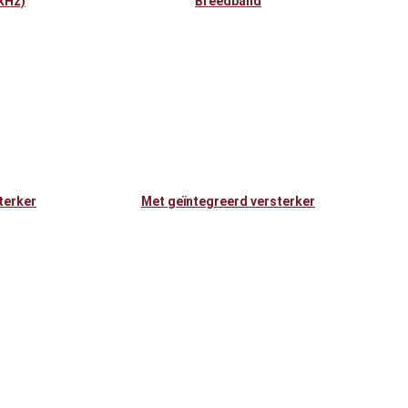
kHz)
Breedband
terker
Met geïntegreerd versterker