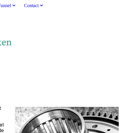
Tunnel
Contact
t
at
de