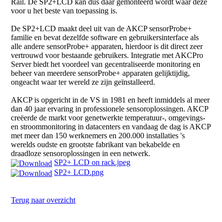
Rail. De SP2+LCD kan dus daar gemonteerd wordt waar deze
voor u het beste van toepassing is.
De SP2+LCD maakt deel uit van de AKCP sensorProbe+
familie en bevat dezelfde software en gebruikersinterface als
alle andere sensorProbe+ apparaten, hierdoor is dit direct zeer
vertrouwd voor bestaande gebruikers. Integratie met AKCPro
Server biedt het voordeel van gecentraliseerde monitoring en
beheer van meerdere sensorProbe+ apparaten gelijktijdig,
ongeacht waar ter wereld ze zijn geïnstalleerd.
AKCP is opgericht in de VS in 1981 en heeft inmiddels al meer
dan 40 jaar ervaring in professionele sensoroplossingen. AKCP
creëerde de markt voor genetwerkte temperatuur-, omgevings-
en stroommonitoring in datacenters en vandaag de dag is AKCP
met meer dan 150 werknemers en 200.000 installaties 's
werelds oudste en grootste fabrikant van bekabelde en
draadloze sensoroplossingen in een netwerk.
SP2+ LCD on rack.jpeg
SP2+ LCD.png
Terug naar overzicht