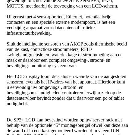
geweldige functies van de SP2+ zoals SNMPV3, IPV6,
MQTTS, met daarbij de toevoeging van een LCD-scherm.
Uitgerust met 4 sensorpoorten, Ethernet, potentiaalvrije
contacten en een speciale externe modempoort, is het een
veelzijdig apparaat voor datacenter- of kritieke
infrastructuurbewaking.
Sluit de intelligente sensoren van AKCP zoals thermische beeld
van de kast, contactloze stroommeters, RFID-
swinghandgreepsloten, waterlekkage of stroommeting aan en
maak er daardoor een compleet omgeving-, stroom- en
beveiliging- monitoring systeem van.
Het LCD-display toont de status en waarde van de aangesloten
sensoren, evenals het IP-adres van het apparaat. Hierdoor kunt
u eenvoudig uw omgevings-, stroom- en
beveiligingsomstandigheden controleren terwijl u zich op de
datacentervloer bevindt zonder dat u daarvoor een pc of tablet
nodig hebt.
De SP2+ LCD kan bevestigd worden op uw server rack met
behulp van de optionele 45° montagebeugel ofwel kan deze aan
de wand of in een kast gemonteerd worden d.m.v. een DIN