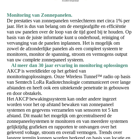
Monitoring van Zonnepanelen.
De prestaties van zonnepanelen verslechteren met circa 1% per
jaar. Het is dus van belang om de energieafgifte en efficiëntie
van uw panelen over de loop van de tijd goed bij te houden. Op
basis van de juiste informatie kunt u onderhoud, reiniging of
vervanging van de panelen inplannen. Het is mogelijk om
zowel de afzonderlijke panelen als een compleet systeem te
monitoren, monitor de spanning, stroom en vermogens output
van uw complete zonnepaneel systeem.
Al meer dan 30 jaar ervaring in monitoring oplossingen
AKCP is wereldleider op het gebied van
monitoringoplossingen. Onze Wireless Tunnel™ radio op basis
van Semtech LoRa Radiotechnologie communiceert over lange
afstanden en heeft ook een uitstekende penetratie in gebouwen
en door obstakels.
Het AKCP bewakingssysteem kan onder andere ingezet
worden voor het op afstand bewaken van zonnepaneel
systemen en gegevens verzamelen van sensoren tot 5 km
afstand. Dit maakt het mogelijk om gecentraliseerd de
zonnepaneelsystemen te monitoren en van meerdere systemen
gelijktijdig grafieken en rapporten te ontvangen over het
geleverd voltage, stroom en overall vermogen. Trends over
langere termijn kunnen worden herkend op basis van locatie en