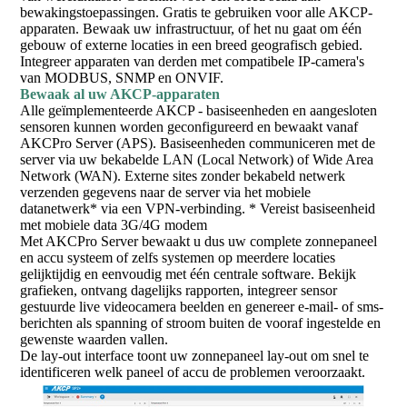
bewakingstoepassingen. Gratis te gebruiken voor alle AKCP-
apparaten. Bewaak uw infrastructuur, of het nu gaat om één
gebouw of externe locaties in een breed geografisch gebied.
Integreer apparaten van derden met compatibele IP-camera's
van MODBUS, SNMP en ONVIF.
Bewaak al uw AKCP-apparaten
Alle geïmplementeerde AKCP - basiseenheden en aangesloten
sensoren kunnen worden geconfigureerd en bewaakt vanaf
AKCPro Server (APS). Basiseenheden communiceren met de
server via uw bekabelde LAN (Local Network) of Wide Area
Network (WAN). Externe sites zonder bekabeld netwerk
verzenden gegevens naar de server via het mobiele
datanetwerk* via een VPN-verbinding. * Vereist basiseenheid
met mobiele data 3G/4G modem
Met AKCPro Server bewaakt u dus uw complete zonnepaneel
en accu systeem of zelfs systemen op meerdere locaties
gelijktijdig en eenvoudig met één centrale software. Bekijk
grafieken, ontvang dagelijks rapporten, integreer sensor
gestuurde live videocamera beelden en genereer e-mail- of sms-
berichten als spanning of stroom buiten de vooraf ingestelde en
gewenste waarden vallen.
De lay-out interface toont uw zonnepaneel lay-out om snel te
identificeren welk paneel of accu de problemen veroorzaakt.