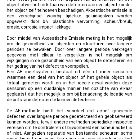
object ofwel het ontstaan van defecten aan een object zonder
het object zelf te hoeven beschadigen. Akoestische emissie is
een verschijnsel waarbij tijdelijke geluidsgolven worden
opgewekt door b.v. plastische vervorming, scheur/breuk,
erosie, corrosie, impact, lekkage.
Door middel van Akoestische Emissie meting is het mogelijk
om de gezondheid van objecten en structuren over langere
perioden te bewaken. Door over langere periode verkregen
gegevens met elkaar te vergelijken is het mogelijk om
wijzigingen in de gezondheid van een object te detecteren en
het gedrag van het defect te voorspellen.
Een AE meetsysteem bestaat uit één of meer sensoren
waarmee een deel van het object of het gehele object als
totaal gemeten wordt en in het ideale geval worden deze
sensoren op een dusdanige manier ten opzichte van elkaar
geplaatst dat het mogelijk is om bij benadering de locatie van
de ontstane defecten te kunnen detecteren.
De AE-methode biedt het voordeel dat actief groeiende
defecten over langere periode gedetecteerd en geobserveerd
kunnen worden, terwijl andere methoden periodieke inspectie
vereisen om te controleren of bijvoorbeeld een scheur actief is
of niet. Aangezien reparatie van bestaande scheuren soms
meer kwaad dan goed kan doen aan een structuur, is het