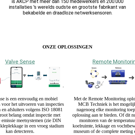
is AKCP met meer dan 150 medewerkers en 200.000
installaties 's werelds oudste en grootste fabrikant van
bekabelde en draadloze netwerksensoren.
ONZE OPLOSSINGEN
Valve Sense
Remote Monitori
nse is een eenvoudig en mobiel
Met de Remote Monitoring oplo
voor het uitvoeren van inspecties
MCB Techniek is het mogelij
 en afsluiters volgens ISO 18081
nagenoeg elke monitoring toep
groot belang omdat inspectie met
oplossing aan te bieden. Of dit n
e emissie meetsystemen (zie DIN
monitoren van de temperatuu
kleplekkage in een vroeg stadium
koelruimte, lekkage en vochtbew
kan detecteren.
museum of de complete meting en