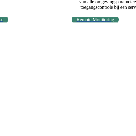
van alle omgevingsparameters
toegangscontrole bij een serv
se
Remote Monitoring